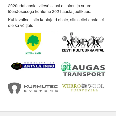
2020ndal aastal viievõistlust ei toimu ja suure
tõenäosusega kohtume 2021 aasta juulikuus.
Kui tavaliselt siin kaotajaid ei ole, siis sellel aastal ei
ole ka võitjaid.